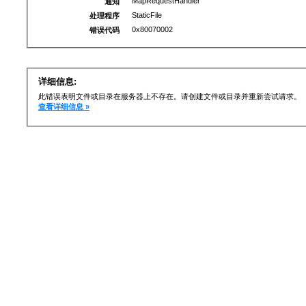
MapRequestHandler
通知
StaticFile
处理程序
0x80070002
错误代码
详细信息:
此错误表明文件或目录在服务器上不存在。请创建文件或目录并重新尝试请求。
查看详细信息 »