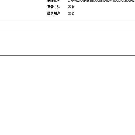
D:\wwwroot\jiarunpucom\wwwroot\proshow\wa
物理路径
登录方法
匿名
登录用户
匿名