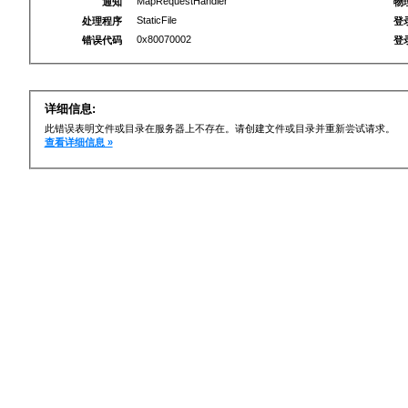
MapRequestHandler
通知
物
StaticFile
处理程序
登
0x80070002
错误代码
登
详细信息:
此错误表明文件或目录在服务器上不存在。请创建文件或目录并重新尝试请求。
查看详细信息 »