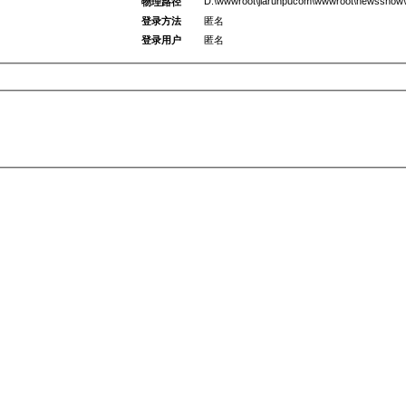
D:\wwwroot\jiarunpucom\wwwroot\newsshow\
物理路径
登录方法
匿名
登录用户
匿名