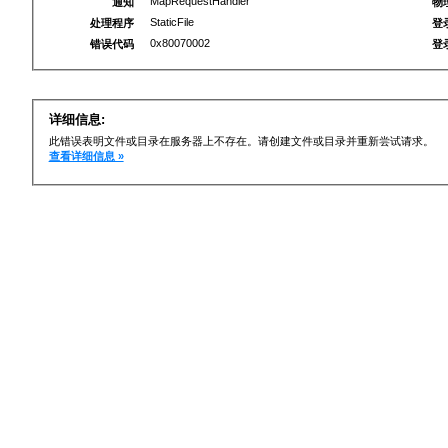
MapRequestHandler
通知
物
StaticFile
处理程序
登
0x80070002
错误代码
登
详细信息:
此错误表明文件或目录在服务器上不存在。请创建文件或目录并重新尝试请求。
查看详细信息 »