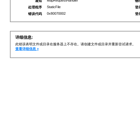
MapRequestHandler
通知
物
StaticFile
处理程序
登
0x80070002
错误代码
登
详细信息:
此错误表明文件或目录在服务器上不存在。请创建文件或目录并重新尝试请求。
查看详细信息 »