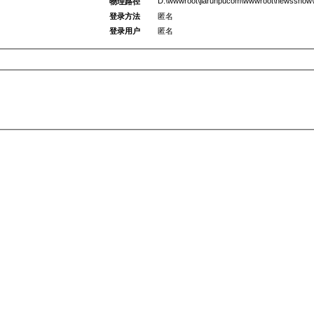
D:\wwwroot\jiarunpucom\wwwroot\newsshow\
物理路径
登录方法
匿名
登录用户
匿名